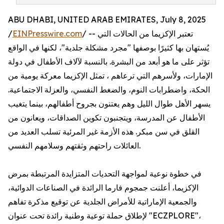
ABU DHABI, UNITED ARAB EMIRATES, July 8, 2025
/
EINPresswire.com
/ -- تعتبر الإكزيما من الحالات التي
يُستهان بها كثيرًا بوصفها "مجرد مشكلة جلدية"، لكنها في الواقع
تؤثر على ما هو أبعد من البشرة. بالنسبة لآلاف الأطفال في دولة
الإمارات، ولأسرهم التي ترعاهم ، تمثل الإكزيما معركة يومية من
الحكة، واضطرابات النوم، والضغط النفسي، والعزلة الاجتماعية.
يسهر الأهل طوال الليل وهم يعتنون بجروح أطفالهم، بينما يتغيب
الأطفال عن المدرسة، ويتجنبون تكوين الصداقات، ويعانون من
القلق في سن مبكر. هذه الأزمة غير المرئية تسلب العديد من
العائلات راحتهم وثقتهم وسلامهم النفسي.
في خطوة نوعية لمواجهة التحديات المتزايدة المرتبطة بمرض
الإكزيما، أعلنت جمجوم فارما الرائدة في الصناعات الدوائية،
والجمعية الإماراتية للأمراض الجلدية عن توقيع مذكرة تفاهم
لإطلاق حملة توعية وطنية رائدة تحت عنوان "ECZPLORE"،