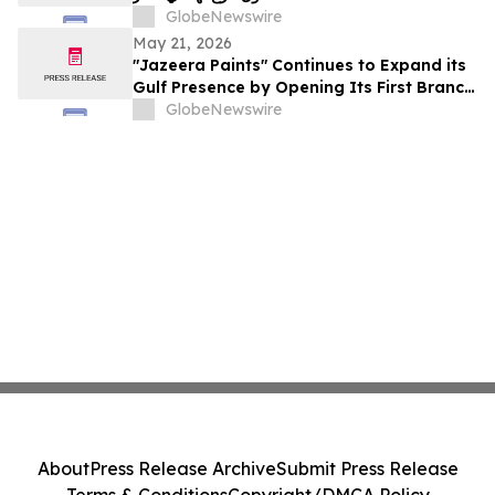
GlobeNewswire
May 21, 2026
"Jazeera Paints" Continues to Expand its
Gulf Presence by Opening Its First Branch
in Qatar
GlobeNewswire
About
Press Release Archive
Submit Press Release