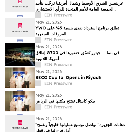
غرينبيس الشرق الأوسط وشمال أفريقيا ترحّب بتأييد
الجمعية العامة للأمم المتحدة للرأي الاستشاري
لمحكمة العدل الدولية
EIN Presswire
May 21, 2026
YWO تطلق برنامج استرداد نقدي بنسبة 5% على
الفروقات السعرية
EIN Presswire
May 21, 2026
إطلاق G700 في بنما — جيتور تُعمّق حضورها في
أمريكا اللاتينية
EIN Presswire
May 21, 2026
BECO Capital Opens in Riyadh
EIN Presswire
May 21, 2026
بيكو كابيتال تفتتح مكتبها في الرياض
EIN Presswire
May 21, 2026
"دهانات الجزيرة" تواصل توسيع عملياتها خليجياً وتفتتح
أول فرع لها في قطر