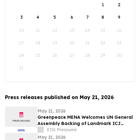
1
2
3
4
5
6
7
8
9
10
11
12
13
14
15
16
17
18
19
20
21
22
23
24
25
26
27
28
29
30
31
Press releases published on May 21, 2026
May 21, 2026
Greenpeace MENA Welcomes UN General
Assembly Backing of Landmark ICJ
Climate Opinion on States’ Legal
EIN Presswire
Obligations
May 21, 2026